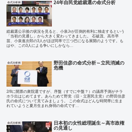
24年自民党総裁選の命式分析
命式分析例
総裁選公示後の状況を見ると、小泉Jrが圧倒的有利に独走するという
「当初の見通し」から大きく変わってきました。 石破茂、高市早
苗、小泉進次郎の3人がほぼ同率で三つ巴になる展開のようです。も
はや、この3人による争いにしかなら...
野田佳彦の命式分析～立民消滅の
命式分析例
危機
2/8に開票の衆院選ですが、序盤（すでに中盤？）の議席予測がチラ
ホラ出はじめてます。あらためて野党（旧・立憲民主党）の野田佳彦
氏の命式について見てみましょう。 この命式はどんな時間帯に生ま
れていようと夏月生まれ身弱の命式です...
日本初の女性総理誕生～高市政権
命式分析例
の見通し