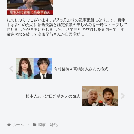
お久しぶりでございます。約3ヵ月ぶりの記事更新になります。夏季
中は多忙のために新規受講と鑑定依頼の申し込みを一時ストップして
おりましたが再開いたしました。 さて当初の見通しを裏切って、小
泉進次郎を破って高市早苗さんが自民党総...
有村架純＆高橋海人さんの命式
松本人志・浜田雅功さんの命式
ホーム
時事・雑記