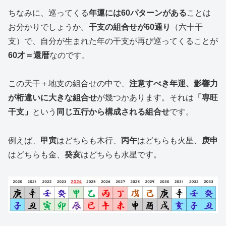
ちなみに、巡ってくる
年運には60パターンがある
ことは
お分かりでしょうか。
干支の組合せが60通り
（六十干
支）で、自分が生まれた年の干支が再び巡ってくることが
60才＝還暦
なのです。
この天干＋地支の組合せの中で、
注意すべき年運、影響力
が桁違いに大きな組合せ
が幾つかあります。それは
「専旺
干支」
という
同じ五行から構成される組合せ
です。
例えば、
甲寅
はどちらも木行、
丙午
はどちらも火星、
庚申
はどちらも金、
癸亥
はどちらも水星です。