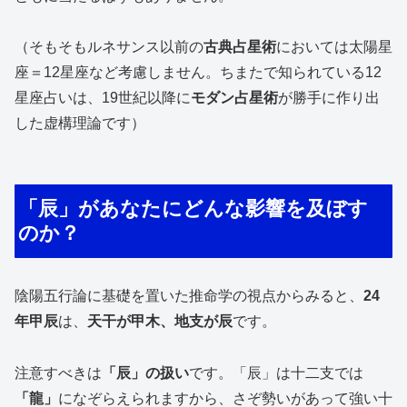
（そもそもルネサンス以前の
古典占星術
においては太陽星
座＝12星座など考慮しません。ちまたで知られている12
星座占いは、19世紀以降に
モダン占星術
が勝手に作り出
した虚構理論です）
「辰」があなたにどんな影響を及ぼす
のか？
陰陽五行論に基礎を置いた推命学の視点からみると、
24
年甲辰
は、
天干が甲木、地支が辰
です。
注意すべきは
「辰」の扱い
です。「辰」は十二支では
「龍」
になぞらえられますから、さぞ勢いがあって強い十