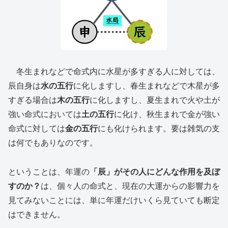
冬生まれなどで命式内に水星が多すぎる人に対しては、
辰自身は
水の五行
に化しますし、春生まれなどで木星が多
すぎる場合は
木の五行
に化しますし、夏生まれで火や土が
強い命式においては
土の五行
に化け、秋生まれで金が強い
命式に対しては
金の五行
にも化けられます。要は雑気の支
は何でもありなのです。
ということは、年運の
「辰」がその人にどんな作用を及ぼ
すのか？
は、個々人の命式と、現在の大運からの影響力を
見てみないことには、単に年運だけいくら見ていても断定
はできません。