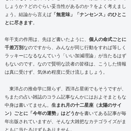
しょうか？どのぐらい妥当性があるのか？をよく考えまし
ょう。結論から言えば
「無意味」「ナンセンス」のひとこ
とに尽きます
。
年干支の作用は、先ほど書いたように、
個人の命式ごとに
千差万別
なのですから、みんなが同じ行動をすれば等しく
ラッキーになるなんていう「いい加減理論」が当たるはず
もないのです。なので賢明な読者の皆様は、こうした情報
は真に受けず、気休め程度に受け流しましょう。
東洋占の推命学に限らず、西洋占星術でもそうですが、
ちまたの占い雑誌のコラム記事なんかにはおよそまともな
中身は書いてません。
生まれ月の十二星座（太陽のサイ
ン）ごとに「今年の運勢」はどうか
を書いてある記事が毎
年出版されていますが、そんな大雑把なカテゴライズがま
ともに当たるはずもありません。