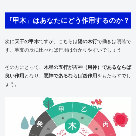
「甲木」はあなたにどう作用するのか？
次に
天干の甲木
ですが、こちらは
陽の木行
で働きは明確で
す。地支の辰に比べれば作用は分かりやすいでしょう。
その方にとって、
木星の五行が吉神（用神）であるならば
良い作用
となり、
悪神であるならば凶作用
をもたらすでし
ょう。