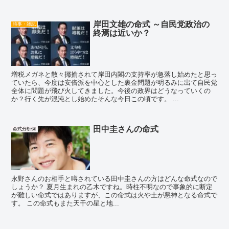
岸田文雄の命式 ～自民党政治の
時事・雑記
終焉は近いか？
増税メガネと散々揶揄されて岸田内閣の支持率が急落し始めたと思っ
ていたら、今度は安倍派を中心とした裏金問題が明るみに出て自民党
全体に問題が飛び火してきました。今後の政界はどうなっていくの
か？行く先が混沌とし始めたそんな今日この頃です。 ...
田中圭さんの命式
命式分析例
永野さんのお相手と噂されている田中圭さんの方はどんな命式なので
しょうか？ 夏月生まれの乙木ですね。時柱不明なので事象的に断定
が難しい命式ではありますが、この命式は火や土が悪神となる命式で
す。 この命式もまた天干の星と地...