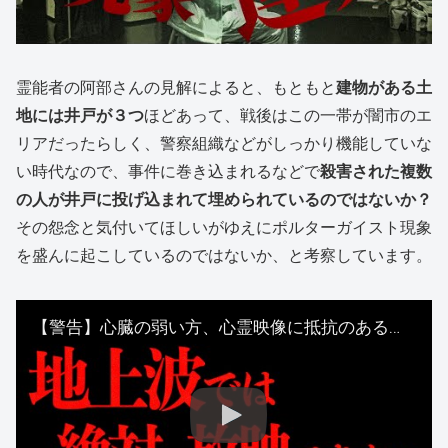
霊能者の阿部さんの見解によると、もともと
建物がある土
地には井戸が３つ
ほどあって、戦後はこの一帯が闇市のエ
リアだったらしく、警察組織などがしっかり機能していな
い時代なので、事件に巻き込まれるなどで
殺害された複数
の人が井戸に投げ込まれて埋められているのではないか？
その怨念と気付いてほしいがゆえにポルターガイスト現象
を盛んに起こしているのではないか、と考察しています。
【警告】心臓の弱い方、心霊映像に抵抗のある方のご鑑賞はご注意。叶井俊太郎、最後のプロデュース作／映画『新・三茶のポルターガイスト』予告編