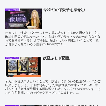
令和の冝保愛子を探せ①
オカルト怪談
オカルト・怪談、パワーストーン等の話をしてるかと思いきや、急に
政治や防災の話になったりと、もはや何のサイトなのか分からなくな
っております（爆） さて今回からはオカルト関連ということで、私
が普段よく見ている心霊系youtuberの方々...
妖怪ふしぎ図鑑
オカルト怪談
オカルト怪談ネタということで「妖怪」にまつわる怪談をいくつかご
紹介しましょう。 以前にも紹介した実話怪談の宝庫＝ファンキー中
村さんは「妖怪が登場する興味深いお話」をいくつもお持ちです。そ
こから印象深いものをピックアップしてみました。...