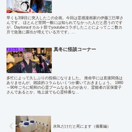
早くも3弾目に突入したこの企画。今回は霊感漫画家の伊藤三巳華さ
んです。 ほとんど世間一般には知られてなかった人だと思うのです
が、Daytonaオカルト部でyoutubeコラボしたことによってここ数カ
月で急激に露出が増えている方です。...
真冬に怪談コーナー
オカルト怪談
多忙によって久しぶりの投稿になりました。 推命学には直接関係は
ありませんが、雑談的コラムもいくつか書いておきましょう。 1980
～90年ごろに昭和の心霊ブームなるものがあり、霊能者の冝保愛子
さんであるとか、地上波でも心霊特番な...
水9Ⅼだけだと死にます（備蓄編）