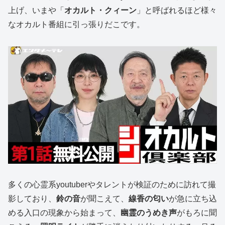
上げ、いまや「
オカルト・クィーン
」と呼ばれるほど様々
なオカルト番組に引っ張りだこです。
多くの心霊系youtuberやタレントが検証のために訪れて撮
影しており、
鈴の音
が聞こえて、
線香の匂い
が急に立ち込
める入口の現象から始まって、
幽霊のうめき声
がもろに聞