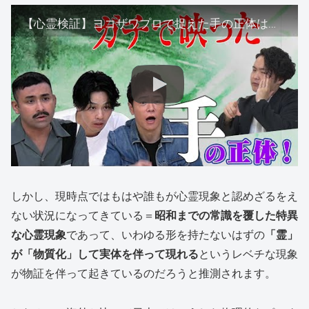
【心霊検証】ヨコザワプロで捉えた手の正体は！？【陣内コラボ】
しかし、現時点ではもはや誰もが心霊現象と認めざるをえ
ない状況になってきている＝
昭和までの常識を覆した特異
な心霊現象
であって、いわゆる形を持たないはずの
「霊」
が「物質化」して実体を伴って現れる
というレベチな現象
が物証を伴って起きているのだろうと推測されます。