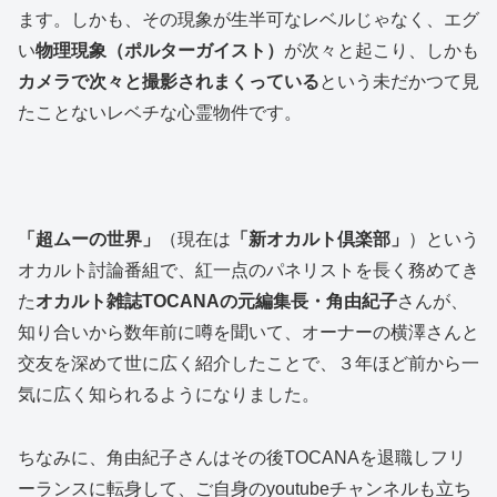
ます。しかも、その現象が生半可なレベルじゃなく、エグ
い
物理現象（ポルターガイスト）
が次々と起こり、しかも
カメラで次々と撮影されまくっている
という未だかつて見
たことないレベチな心霊物件です。
「超ムーの世界」
（現在は
「新オカルト倶楽部」
）という
オカルト討論番組で、紅一点のパネリストを長く務めてき
た
オカルト雑誌TOCANAの元編集長・角由紀子
さんが、
知り合いから数年前に噂を聞いて、オーナーの横澤さんと
交友を深めて世に広く紹介したことで、３年ほど前から一
気に広く知られるようになりました。
ちなみに、角由紀子さんはその後TOCANAを退職しフリ
ーランスに転身して、ご自身のyoutubeチャンネルも立ち