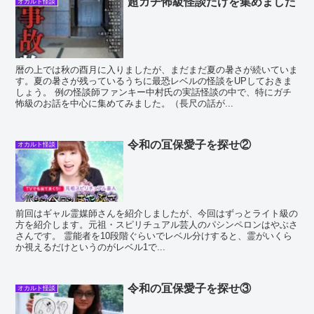
超ガチ怖級怪談だけを集めました
オカルト怪談
暦の上では秋の酉月に入りましたが、まだまだ夏の暑さが続いていま
す。夏の暑さが残っているうちに最恐レベルの怪談をUPしておきま
しょう。 例の怪談師ファンキー中村氏の実話怪談の中で、特にガチ
怖級のお話を中心に集めてみました。（長尺の話が...
令和の冝保愛子を探せ②
オカルト怪談
前回はギャル霊媒師さんを紹介しましたが、今回はずっとライト級の
方を紹介します。元祖・スピリチュアル芸人のパシンペロンはやぶさ
さんです。 霊能者を10段階ぐらいでレベル分けすると、霊がいくら
か視えるだけというのがレベル1で...
令和の冝保愛子を探せ③
オカルト怪談