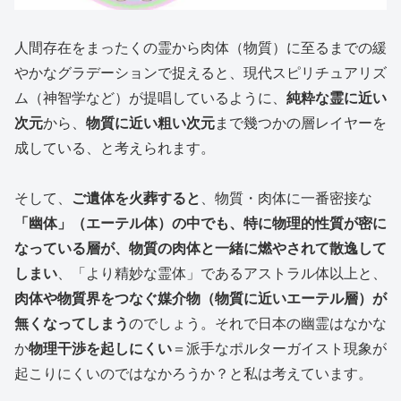
人間存在をまったくの霊から肉体（物質）に至るまでの緩
やかなグラデーションで捉えると、現代スピリチュアリズ
ム（神智学など）が提唱しているように、
純粋な霊に近い
次元
から、
物質に近い粗い次元
まで幾つかの層レイヤーを
成している、と考えられます。
そして、
ご遺体を火葬すると
、物質・肉体に一番密接な
「幽体」（エーテル体）の中でも、特に物理的性質が密に
なっている層が、物質の肉体と一緒に燃やされて散逸して
しまい
、「より精妙な霊体」であるアストラル体以上と、
肉体や物質界をつなぐ媒介物（物質に近いエーテル層）が
無くなってしまう
のでしょう。それで日本の幽霊はなかな
か
物理干渉を起しにくい
＝派手なポルターガイスト現象が
起こりにくいのではなかろうか？と私は考えています。