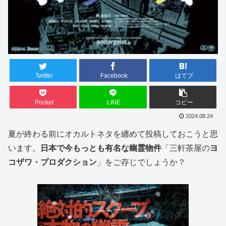
Twitter
Facebook
はてブ
Pocket
LINE
コピー
2024.08.24
夏が終わる前にオカルトネタを纏めて投稿しておこうと思
います。
日本で今もっとも有名な幽霊物件
「三軒茶屋の
ヨ
コザワ・プロダクション
」をご存じでしょうか？