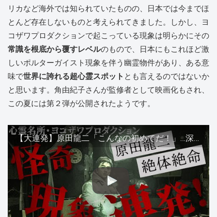
リカなど海外では知られていたものの、日本では今までほ
とんど存在しないものと考えられてきました。しかし、ヨ
コザワプロダクションで起こっている現象は明らかにその
常識を根底から覆すレベル
のもので、日本にもこれほど激
しいポルターガイスト現象を伴う幽霊物件があり、ある意
味で
世界に誇れる超心霊スポット
とも言えるのではないか
と思います。角由紀子さんが監修者として映画化もされ、
この夏には第２弾が公開されたようです。
【大連発】原田龍二「こんなの初めてだ！」…深夜のヨコザワ・プロダクション1人心霊検証で、怪奇現象が連発！霊が話したがっている！？