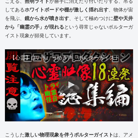
こえる、
照明ライト
が勝手に消えたり付いたりする、吊る
してある
ホワイトボードや棚が激しく揺れ出す
、物体が宙
を飛ぶ、
鏡から水が噴き出す
、そして極めつけに
壁や天井
から「幽霊の手」が現れる
という尋常じゃないポルターガ
イスト現象が頻発しています。
【心霊】白い手、うめき声、ポルターガイスト現象ガチ連発！ヨコザワプロダクション総集編
こうした
激しい物理現象を伴うポルターガイスト
は、アメ